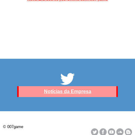
Notícias da Empresa
© 007game