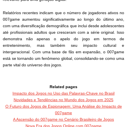
Relatórios recentes indicam que o número de jogadores ativos no
007game aumentou significativamente ao longo do último ano,
com uma diversificação demográfica que inclui desde adolescentes
até profissionais adultos que cresceram com a série original. Isso
demonstra não apenas o apelo do jogo em termos de
entretenimento, mas também seu impacto cultural e
intergeracional. Com uma base de fãs em expansão, o 007game
está se tornando um fenômeno global, consolidando-se como uma
parte vital do universo dos jogos.
Related pages
Impacto dos Jogos no Uso das Palavras-Chave no Brasil
Novidades e Tendências no Mundo dos Jogos em 2025
O Futuro dos Jogos de Espionagem: Uma Análise do Impacto de
007game
A Ascensão do 007game no Cenário Brasileiro de Jogos
Nova Era dos Jogos Online com 007game