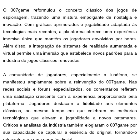
O 007game reformulou o conceito clássico dos jogos de
espionagem, trazendo uma mistura empolgante de nostalgia e
inovação. Com gráficos aprimorados e jogabilidade adaptada às
tecnologias mais recentes, a plataforma oferece uma experiência
imersiva única que mantém os jogadores envolvidos por horas.
Além disso, a integração de sistemas de realidade aumentada e
virtual permite uma imersão que estabelece novos padrões para a
indústria de jogos clássicos renovados.
A comunidade de jogadores, especialmente a lusófona, se
manifestou amplamente sobre a reinvenção do 007game. Nas
redes sociais e fóruns especializados, os comentários refletem
uma satisfação crescente com a experiência proporcionada pela
plataforma. Jogadores destacam a fidelidade aos elementos
clássicos, ao mesmo tempo em que celebram as melhorias
tecnológicas que elevam a jogabilidade a novos patamares.
Críticos e analistas da indústria também elogiaram o 007game por
sua capacidade de capturar a essência do original, tornando-o
relevante para uma geração digital.