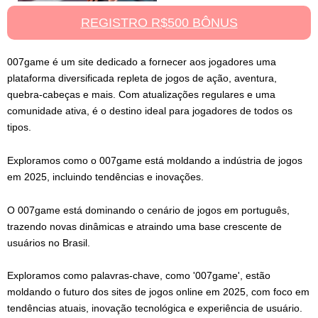
REGISTRO R$500 BÔNUS
007game é um site dedicado a fornecer aos jogadores uma
plataforma diversificada repleta de jogos de ação, aventura,
quebra-cabeças e mais. Com atualizações regulares e uma
comunidade ativa, é o destino ideal para jogadores de todos os
tipos.
Exploramos como o 007game está moldando a indústria de jogos
em 2025, incluindo tendências e inovações.
O 007game está dominando o cenário de jogos em português,
trazendo novas dinâmicas e atraindo uma base crescente de
usuários no Brasil.
Exploramos como palavras-chave, como '007game', estão
moldando o futuro dos sites de jogos online em 2025, com foco em
tendências atuais, inovação tecnológica e experiência de usuário.