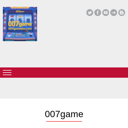
007game