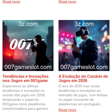
Read more
Read more
Tendências e Inovações
A Evolução do Cenário de
nos Jogos em 007game
Jogos em 2026
Exploramos as últimas
O ano de 2026 traz novas
tendências e inovações no
tendências e inovações ao
mundo dos jogos em 2026,
mercado de jogos, com ênfase
destacando o papel do
no papel crescente de
007game como plataforma
plataformas em português.
transformadora para gamers
Read more