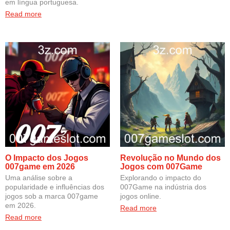
em língua portuguesa.
Read more
O Impacto dos Jogos
Revolução no Mundo dos
007game em 2026
Jogos com 007Game
Uma análise sobre a
Explorando o impacto do
popularidade e influências dos
007Game na indústria dos
jogos sob a marca 007game
jogos online.
em 2026.
Read more
Read more