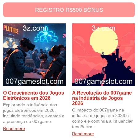
REGISTRO R$500 BÔNUS
O Crescimento dos Jogos
A Revolução do 007game
Eletrônicos em 2026
na Indústria de Jogos
2026
Explorando a influência dos
O impacto do 007game na
jogos eletrônicos em 2026,
indústria de jogos em 2026 e
incluindo tendências, eventos e
como ele continua a influenciar
a presença do 007game.
tendências.
Read more
Read more