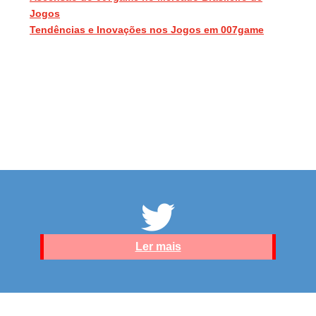
Jogos
Tendências e Inovações nos Jogos em 007game
Ler mais