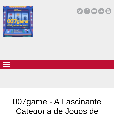
007game - A Fascinante
Categoria de Jogos de