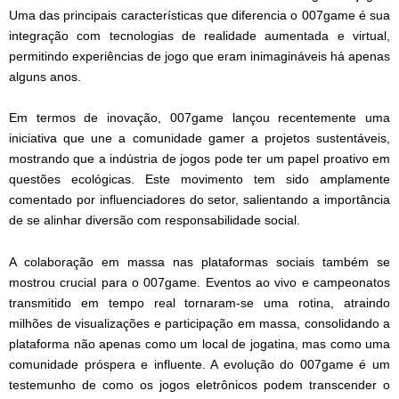
Uma das principais características que diferencia o 007game é sua
integração com tecnologias de realidade aumentada e virtual,
permitindo experiências de jogo que eram inimagináveis há apenas
alguns anos.
Em termos de inovação, 007game lançou recentemente uma
iniciativa que une a comunidade gamer a projetos sustentáveis,
mostrando que a indústria de jogos pode ter um papel proativo em
questões ecológicas. Este movimento tem sido amplamente
comentado por influenciadores do setor, salientando a importância
de se alinhar diversão com responsabilidade social.
A colaboração em massa nas plataformas sociais também se
mostrou crucial para o 007game. Eventos ao vivo e campeonatos
transmitido em tempo real tornaram-se uma rotina, atraindo
milhões de visualizações e participação em massa, consolidando a
plataforma não apenas como um local de jogatina, mas como uma
comunidade próspera e influente. A evolução do 007game é um
testemunho de como os jogos eletrônicos podem transcender o