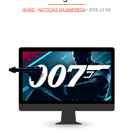
HOME
/
NOTÍCIAS DA EMPRESA
/ 2025-12-02