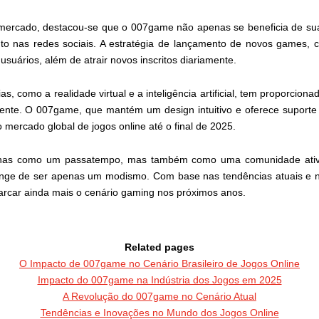
e mercado, destacou-se que o 007game não apenas se beneficia de sua
 nas redes sociais. A estratégia de lançamento de novos games, co
usuários, além de atrair novos inscritos diariamente.
, como a realidade virtual e a inteligência artificial, tem proporcion
nte. O 007game, que mantém um design intuitivo e oferece suporte 
 mercado global de jogos online até o final de 2025.
apenas como um passatempo, mas também como uma comunidade ati
longe de ser apenas um modismo. Com base nas tendências atuais e 
rcar ainda mais o cenário gaming nos próximos anos.
Related pages
O Impacto de 007game no Cenário Brasileiro de Jogos Online
Impacto do 007game na Indústria dos Jogos em 2025
A Revolução do 007game no Cenário Atual
Tendências e Inovações no Mundo dos Jogos Online