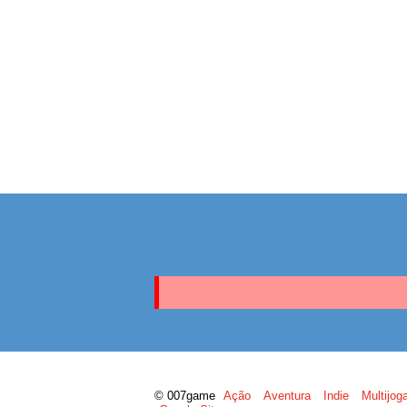
© 007game
Ação
Aventura
Indie
Multijog