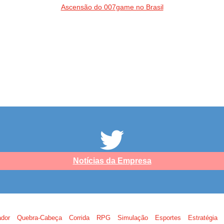
Ascensão do 007game no Brasil
Notícias da Empresa
ador
Quebra-Cabeça
Corrida
RPG
Simulação
Esportes
Estratégia