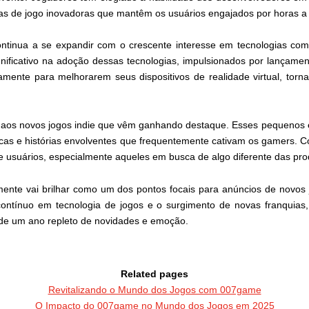
de jogo inovadoras que mantêm os usuários engajados por horas a f
ntinua a se expandir com o crescente interesse em tecnologias como
gnificativo na adoção dessas tecnologias, impulsionados por lançam
mente para melhorarem seus dispositivos de realidade virtual, torn
m aos novos jogos indie que vêm ganhando destaque. Esses pequenos
icas e histórias envolventes que frequentemente cativam os gamers. 
e usuários, especialmente aqueles em busca de algo diferente das p
ente vai brilhar como um dos pontos focais para anúncios de novos 
contínuo em tecnologia de jogos e o surgimento de novas franquia
e um ano repleto de novidades e emoção.
Related pages
Revitalizando o Mundo dos Jogos com 007game
O Impacto do 007game no Mundo dos Jogos em 2025