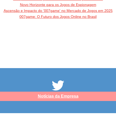
Novo Horizonte para os Jogos de Espionagem
Ascensão e Impacto do '007game' no Mercado de Jogos em 2025
007game: O Futuro dos Jogos Online no Brasil
Notícias da Empresa