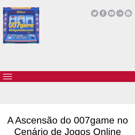
A Ascensão do 007game no
Cenário de Jogos Online