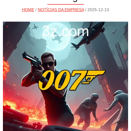
HOME
/
NOTÍCIAS DA EMPRESA
/ 2025-12-13