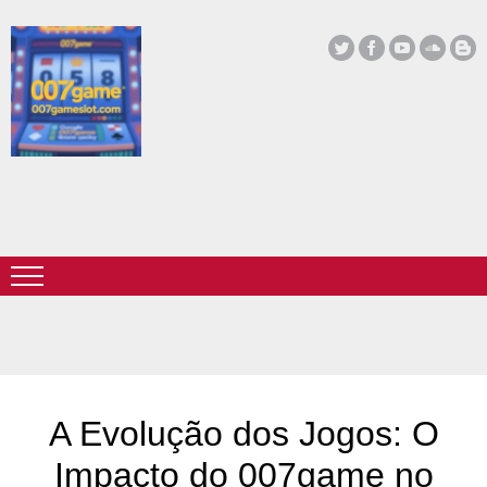
A Evolução dos Jogos: O
Impacto do 007game no