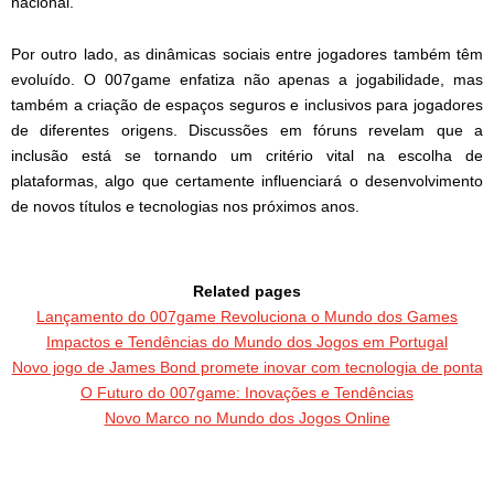
nacional.
Por outro lado, as dinâmicas sociais entre jogadores também têm
evoluído. O 007game enfatiza não apenas a jogabilidade, mas
também a criação de espaços seguros e inclusivos para jogadores
de diferentes origens. Discussões em fóruns revelam que a
inclusão está se tornando um critério vital na escolha de
plataformas, algo que certamente influenciará o desenvolvimento
de novos títulos e tecnologias nos próximos anos.
Related pages
Lançamento do 007game Revoluciona o Mundo dos Games
Impactos e Tendências do Mundo dos Jogos em Portugal
Novo jogo de James Bond promete inovar com tecnologia de ponta
O Futuro do 007game: Inovações e Tendências
Novo Marco no Mundo dos Jogos Online