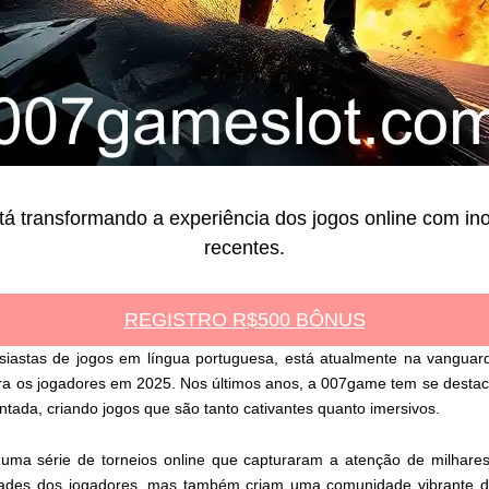
 transformando a experiência dos jogos online com ino
recentes.
REGISTRO R$500 BÔNUS
siastas de jogos em língua portuguesa, está atualmente na vanguarda
ra os jogadores em 2025. Nos últimos anos, a 007game tem se destaca
entada, criando jogos que são tanto cativantes quanto imersivos.
uma série de torneios online que capturaram a atenção de milhare
idades dos jogadores, mas também criam uma comunidade vibrante de