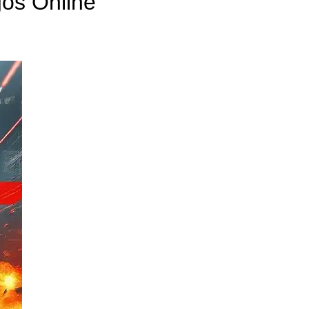
os Online