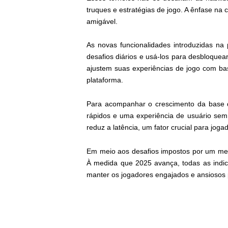
truques e estratégias de jogo. A ênfase n
amigável.
As novas funcionalidades introduzidas n
desafios diários e usá-los para desbloque
ajustem suas experiências de jogo com ba
plataforma.
Para acompanhar o crescimento da base d
rápidos e uma experiência de usuário sem 
reduz a latência, um fator crucial para jo
Em meio aos desafios impostos por um mer
À medida que 2025 avança, todas as indic
manter os jogadores engajados e ansiosos 