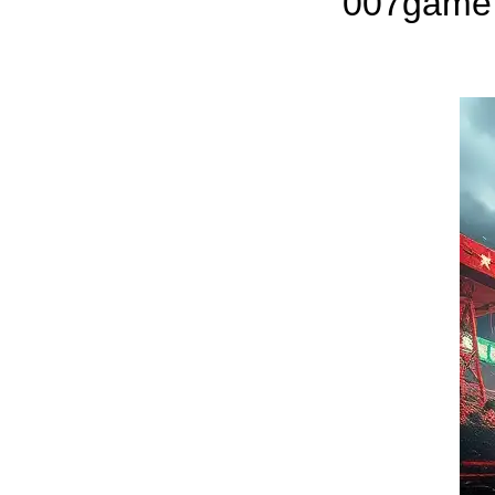
007game 