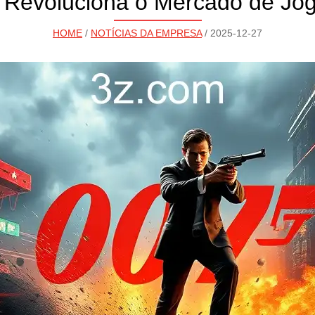
Revoluciona o Mercado de Jog
HOME
/
NOTÍCIAS DA EMPRESA
/ 2025-12-27