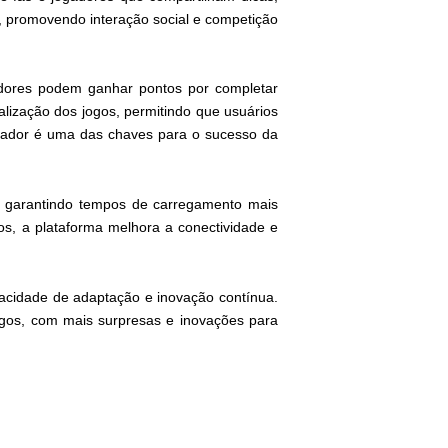
, promovendo interação social e competição
adores podem ganhar pontos por completar
lização dos jogos, permitindo que usuários
ogador é uma das chaves para o sucesso da
, garantindo tempos de carregamento mais
os, a plataforma melhora a conectividade e
acidade de adaptação e inovação contínua.
ogos, com mais surpresas e inovações para