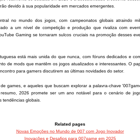
drão devido à sua popularidade em mercados emergentes.
tral no mundo dos jogos, com campeonatos globais atraindo milh
vado a um nível de competição e produção que rivaliza com evento
ouTube Gaming se tornaram sulcos cruciais na promoção desses event
tuguesa está mais unida do que nunca, com fóruns dedicados e com
ento de mods que mantêm os jogos atualizados e interessantes. O pa
contro para gamers discutirem as últimas novidades do setor.
ia de games, e aqueles que buscam explorar a palavra-chave '007gam
resumo, 2026 promete ser um ano notável para o cenário de jogo
 tendências globais.
Related pages
Novas Emoções no Mundo de 007 com Jogo Inovador
Inovações e Desafios para 007game em 2025