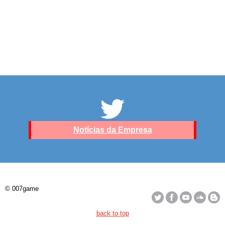
Notícias da Empresa
© 007game
back to top