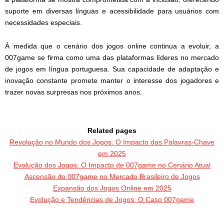
suporte em diversas línguas e acessibilidade para usuários com
necessidades especiais.
À medida que o cenário dos jogos online continua a evoluir, a
007game se firma como uma das plataformas líderes no mercado
de jogos em língua portuguesa. Sua capacidade de adaptação e
inovação constante promete manter o interesse dos jogadores e
trazer novas surpresas nos próximos anos.
Related pages
Revolução no Mundo dos Jogos: O Impacto das Palavras-Chave
em 2025
Evolução dos Jogos: O Impacto de 007game no Cenário Atual
Ascensão do 007game no Mercado Brasileiro de Jogos
Expansão dos Jogos Online em 2025
Evolução e Tendências de Jogos: O Caso 007game