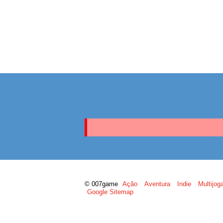
© 007game
Ação
Aventura
Indie
Multijog
Google Sitemap