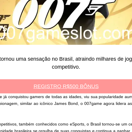
rnou uma sensação no Brasil, atraindo milhares de jog
competitivo.
REGISTRO R$500 BÔNUS
e já conquistou gamers de todas as idades, viu sua popularidade aume
pionagem, similar ao icônico James Bond, o 007game agora lidera a
petitivos, também conhecidos como eSports, o Brasil tornou-se um c
unidade brasileira se orgulha de suas conquistas e continua a ganhar 