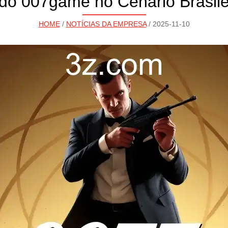
do 007game no Cenário Brasile
HOME
/
NOTÍCIAS DA EMPRESA
/ 2025-11-10