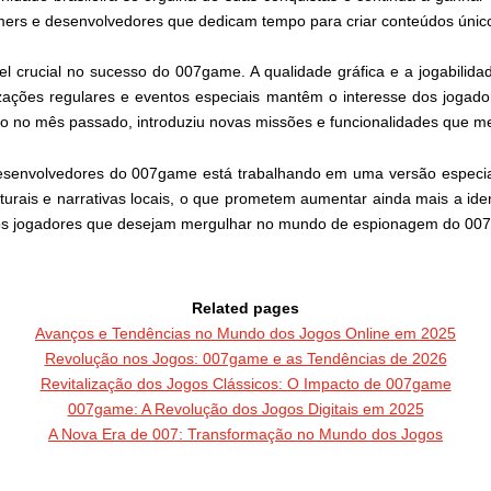
ers e desenvolvedores que dedicam tempo para criar conteúdos único
crucial no sucesso do 007game. A qualidade gráfica e a jogabilidad
izações regulares e eventos especiais mantêm o interesse dos jogad
do no mês passado, introduziu novas missões e funcionalidades que m
esenvolvedores do 007game está trabalhando em uma versão especial 
urais e narrativas locais, o que prometem aumentar ainda mais a iden
os jogadores que desejam mergulhar no mundo de espionagem do 00
Related pages
Avanços e Tendências no Mundo dos Jogos Online em 2025
Revolução nos Jogos: 007game e as Tendências de 2026
Revitalização dos Jogos Clássicos: O Impacto de 007game
007game: A Revolução dos Jogos Digitais em 2025
A Nova Era de 007: Transformação no Mundo dos Jogos