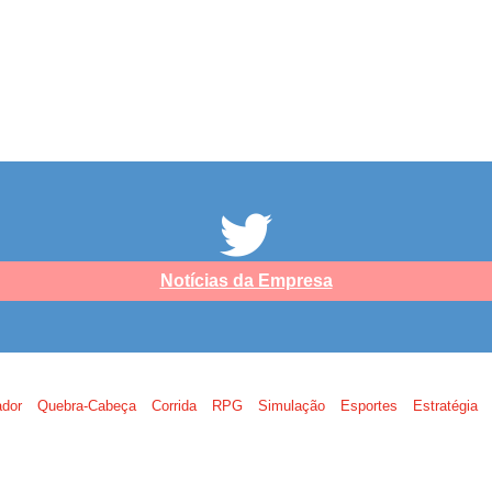
Notícias da Empresa
ador
Quebra-Cabeça
Corrida
RPG
Simulação
Esportes
Estratégia