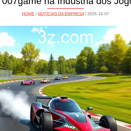
 007game na Indústria dos Jo
HOME
/
NOTÍCIAS DA EMPRESA
/ 2025-10-07