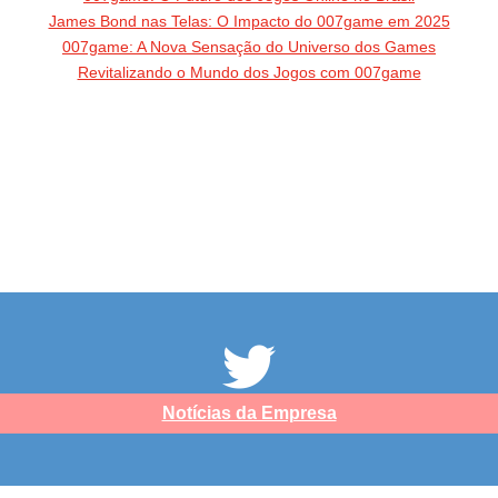
James Bond nas Telas: O Impacto do 007game em 2025
007game: A Nova Sensação do Universo dos Games
Revitalizando o Mundo dos Jogos com 007game
Notícias da Empresa