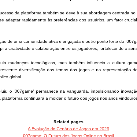
o sucesso da plataforma também se deve à sua abordagem centrada no 
se adaptar rapidamente às preferências dos usuários, um fator cruci
ão de uma comunidade ativa e engajada é outro ponto forte do '007g
pira criatividade e colaboração entre os jogadores, fortalecendo o se
a mudanças tecnológicas, mas também influencia a cultura gamer
rescente diversificação dos temas dos jogos e na representação de 
lico global.
oluir, o '007game' permanece na vanguarda, impulsionando inovação
plataforma continuará a moldar o futuro dos jogos nos anos vindouro
Related pages
A Evolução do Cenário de Jogos em 2026
007game: O Futuro dos Jogos Online no Brasil