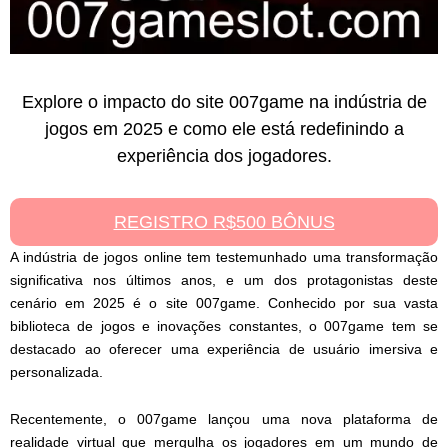
Explore o impacto do site 007game na indústria de
jogos em 2025 e como ele está redefinindo a
experiência dos jogadores.
REGISTRO R$500 BÔNUS
A indústria de jogos online tem testemunhado uma transformação
significativa nos últimos anos, e um dos protagonistas deste
cenário em 2025 é o site 007game. Conhecido por sua vasta
biblioteca de jogos e inovações constantes, o 007game tem se
destacado ao oferecer uma experiência de usuário imersiva e
personalizada.
Recentemente, o 007game lançou uma nova plataforma de
realidade virtual que mergulha os jogadores em um mundo de