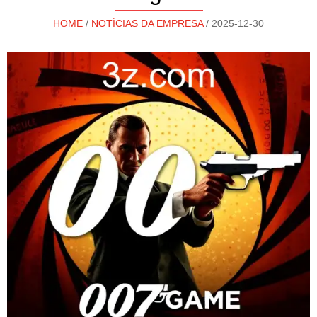
HOME
/
NOTÍCIAS DA EMPRESA
/ 2025-12-30