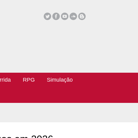
rrida
RPG
Simulação