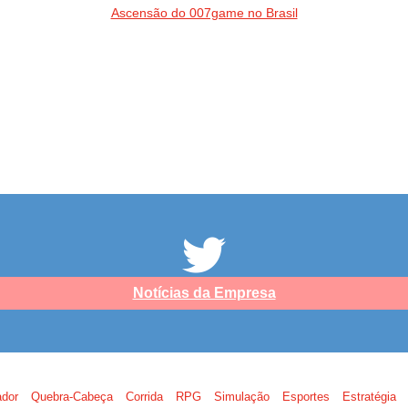
Ascensão do 007game no Brasil
Notícias da Empresa
ador
Quebra-Cabeça
Corrida
RPG
Simulação
Esportes
Estratégia