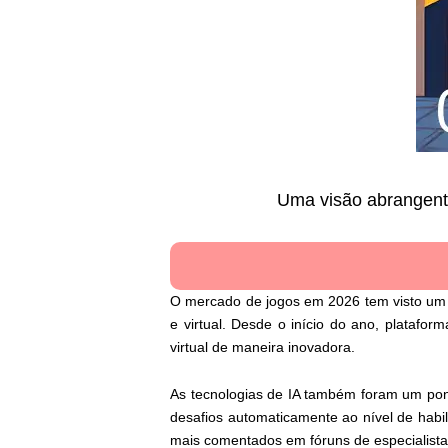
Uma visão abrangente
O mercado de jogos em 2026 tem visto um 
e virtual. Desde o início do ano, plataf
virtual de maneira inovadora.
As tecnologias de IA também foram um pon
desafios automaticamente ao nível de habi
mais comentados em fóruns de especialista