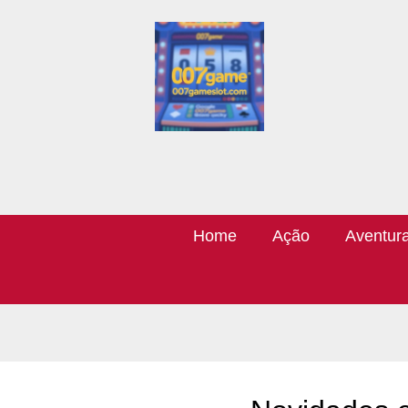
Home
Ação
Aventur