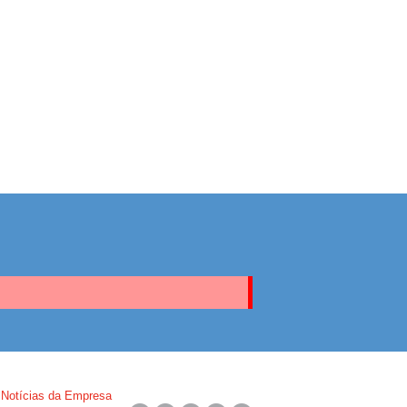
Notícias da Empresa