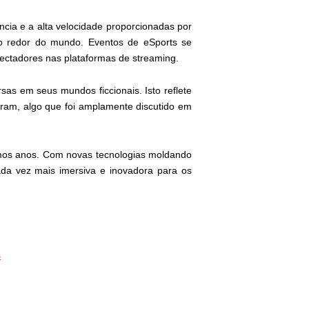
ncia e a alta velocidade proporcionadas por
 ao redor do mundo. Eventos de eSports se
ectadores nas plataformas de streaming.
sas em seus mundos ficcionais. Isto reflete
ram, algo que foi amplamente discutido em
ximos anos. Com novas tecnologias moldando
ada vez mais imersiva e inovadora para os
s