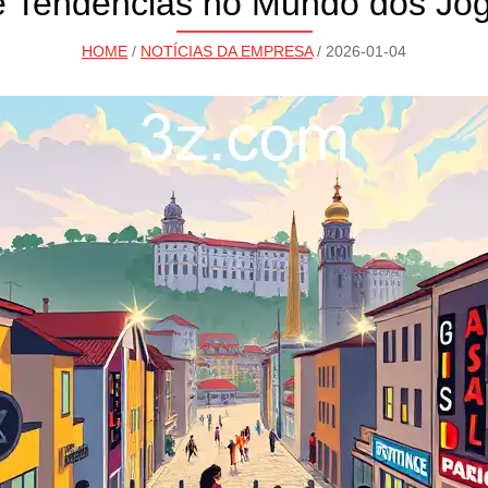
e Tendências no Mundo dos Jo
HOME
/
NOTÍCIAS DA EMPRESA
/ 2026-01-04