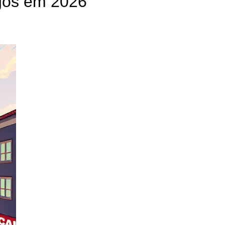
gos em 2026