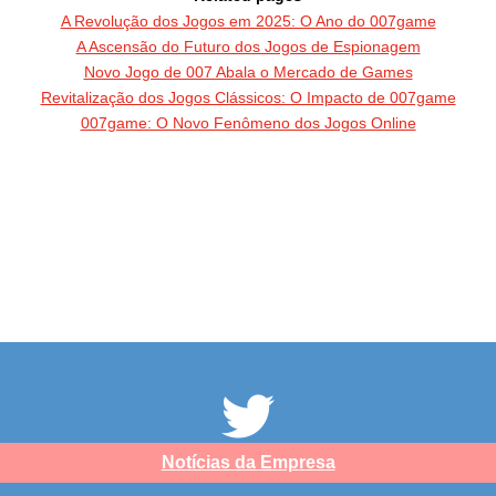
A Revolução dos Jogos em 2025: O Ano do 007game
A Ascensão do Futuro dos Jogos de Espionagem
Novo Jogo de 007 Abala o Mercado de Games
Revitalização dos Jogos Clássicos: O Impacto de 007game
007game: O Novo Fenômeno dos Jogos Online
Notícias da Empresa