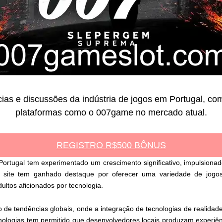
ias e discussões da indústria de jogos em Portugal, com
plataformas como o 007game no mercado atual.
REGISTRO R$500 BÔNUS
Portugal tem experimentado um crescimento significativo, impulsiona
e site tem ganhado destaque por oferecer uma variedade de jogo
ultos aficionados por tecnologia.
 de tendências globais, onde a integração de tecnologias de realid
cnologias tem permitido que desenvolvedores locais produzam experiênci