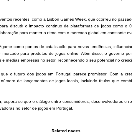
eventos recentes, como a Lisbon Games Week, que ocorreu no passado 
 para discutir o impacto contínuo de plataformas de jogos como o
olaboração para manter o ritmo com o mercado global em constante ev
game como pontos de catalisação para novas tendências, influencian
ercado para produtos de jogos online. Além disso, o governo po
nas e médias empresas no setor, reconhecendo o seu potencial no cres
que o futuro dos jogos em Portugal parece promissor. Com a cre
 número de lançamentos de jogos locais, incluindo títulos que combi
r, espera-se que o diálogo entre consumidores, desenvolvedores e re
vadoras no setor de jogos em Portugal.
Related pages