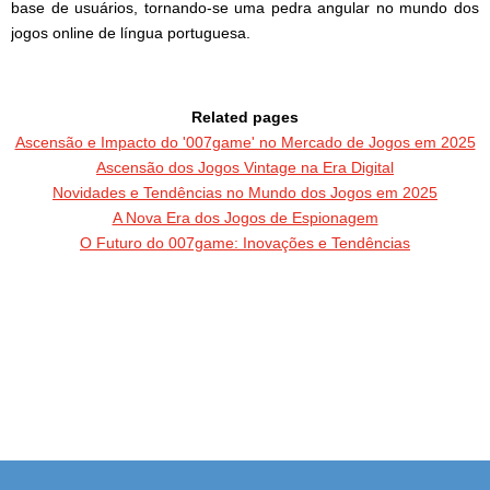
base de usuários, tornando-se uma pedra angular no mundo dos
jogos online de língua portuguesa.
Related pages
Ascensão e Impacto do '007game' no Mercado de Jogos em 2025
Ascensão dos Jogos Vintage na Era Digital
Novidades e Tendências no Mundo dos Jogos em 2025
A Nova Era dos Jogos de Espionagem
O Futuro do 007game: Inovações e Tendências