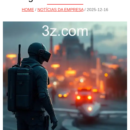
HOME
/
NOTÍCIAS DA EMPRESA
/ 2025-12-16