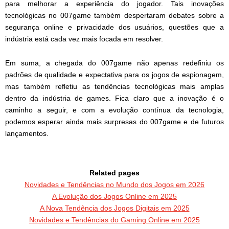
para melhorar a experiência do jogador. Tais inovações
tecnológicas no 007game também despertaram debates sobre a
segurança online e privacidade dos usuários, questões que a
indústria está cada vez mais focada em resolver.
Em suma, a chegada do 007game não apenas redefiniu os
padrões de qualidade e expectativa para os jogos de espionagem,
mas também refletiu as tendências tecnológicas mais amplas
dentro da indústria de games. Fica claro que a inovação é o
caminho a seguir, e com a evolução contínua da tecnologia,
podemos esperar ainda mais surpresas do 007game e de futuros
lançamentos.
Related pages
Novidades e Tendências no Mundo dos Jogos em 2026
A Evolução dos Jogos Online em 2025
A Nova Tendência dos Jogos Digitais em 2025
Novidades e Tendências do Gaming Online em 2025