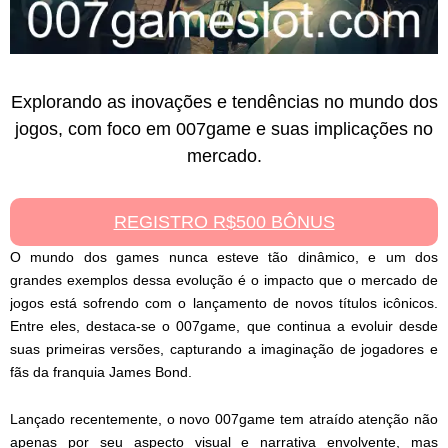
Explorando as inovações e tendências no mundo dos
jogos, com foco em 007game e suas implicações no
mercado.
REGISTRO R$500 BÔNUS
O mundo dos games nunca esteve tão dinâmico, e um dos
grandes exemplos dessa evolução é o impacto que o mercado de
jogos está sofrendo com o lançamento de novos títulos icônicos.
Entre eles, destaca-se o 007game, que continua a evoluir desde
suas primeiras versões, capturando a imaginação de jogadores e
fãs da franquia James Bond.
Lançado recentemente, o novo 007game tem atraído atenção não
apenas por seu aspecto visual e narrativa envolvente, mas