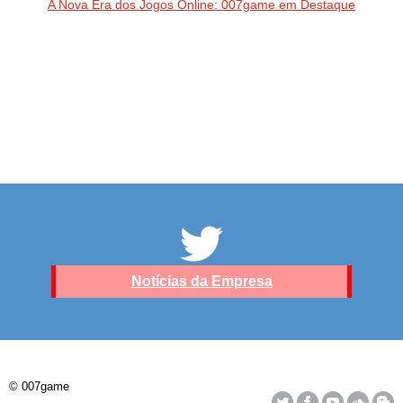
A Nova Era dos Jogos Online: 007game em Destaque
Notícias da Empresa
© 007game