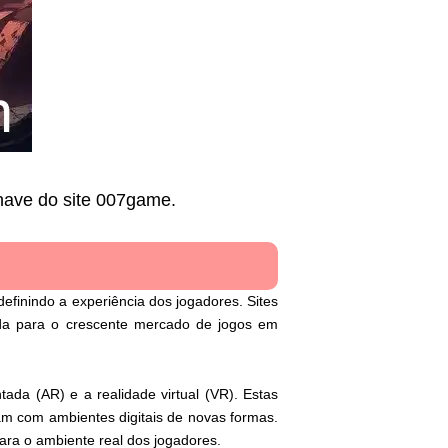
have do site 007game.
efinindo a experiência dos jogadores. Sites
ada para o crescente mercado de jogos em
da (AR) e a realidade virtual (VR). Estas
jam com ambientes digitais de novas formas.
ara o ambiente real dos jogadores.