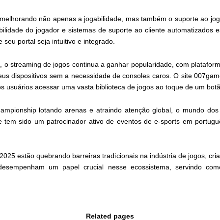
 está melhorando não apenas a jogabilidade, mas também o suporte ao 
abilidade do jogador e sistemas de suporte ao cliente automatizado
seu portal seja intuitivo e integrado.
, o streaming de jogos continua a ganhar popularidade, com platafor
eus dispositivos sem a necessidade de consoles caros. O site 007gam
aos usuários acessar uma vasta biblioteca de jogos ao toque de um bot
pionship lotando arenas e atraindo atenção global, o mundo dos j
 tem sido um patrocinador ativo de eventos de e-sports em portug
025 estão quebrando barreiras tradicionais na indústria de jogos, cria
desempenham um papel crucial nesse ecossistema, servindo com
Related pages