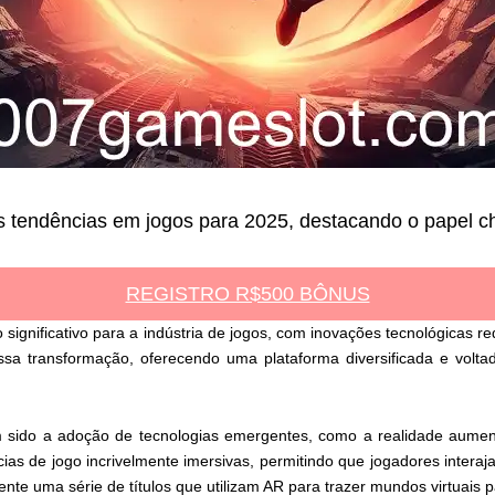
s tendências em jogos para 2025, destacando o papel c
REGISTRO R$500 BÔNUS
ignificativo para a indústria de jogos, com inovações tecnológicas red
 transformação, oferecendo uma plataforma diversificada e volt
sido a adoção de tecnologias emergentes, como a realidade aumenta
ias de jogo incrivelmente imersivas, permitindo que jogadores intera
e uma série de títulos que utilizam AR para trazer mundos virtuais p