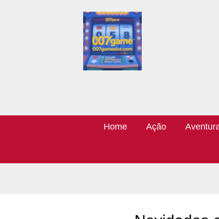
Home
Ação
Aventur