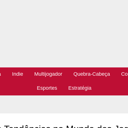
a
Indie
Multijogador
Quebra-Cabeça
Co
Esportes
Estratégia