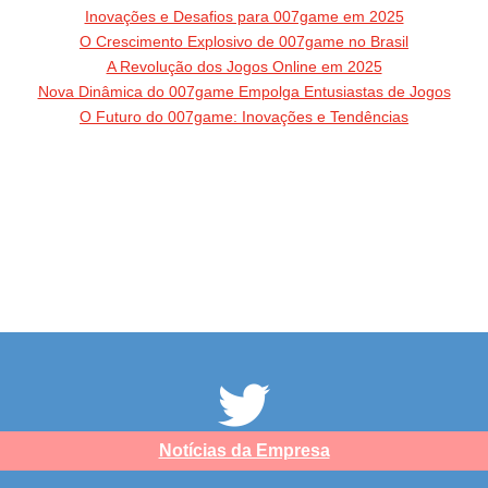
Inovações e Desafios para 007game em 2025
O Crescimento Explosivo de 007game no Brasil
A Revolução dos Jogos Online em 2025
Nova Dinâmica do 007game Empolga Entusiastas de Jogos
O Futuro do 007game: Inovações e Tendências
Notícias da Empresa