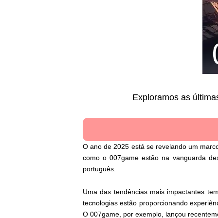
Exploramos as última
O ano de 2025 está se revelando um marco s
como o 007game estão na vanguarda dessa
português.
Uma das tendências mais impactantes tem 
tecnologias estão proporcionando experiênc
O 007game, por exemplo, lançou recentement