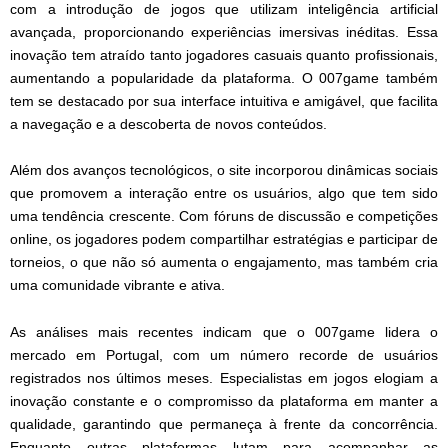
com a introdução de jogos que utilizam inteligência artificial
avançada, proporcionando experiências imersivas inéditas. Essa
inovação tem atraído tanto jogadores casuais quanto profissionais,
aumentando a popularidade da plataforma. O 007game também
tem se destacado por sua interface intuitiva e amigável, que facilita
a navegação e a descoberta de novos conteúdos.
Além dos avanços tecnológicos, o site incorporou dinâmicas sociais
que promovem a interação entre os usuários, algo que tem sido
uma tendência crescente. Com fóruns de discussão e competições
online, os jogadores podem compartilhar estratégias e participar de
torneios, o que não só aumenta o engajamento, mas também cria
uma comunidade vibrante e ativa.
As análises mais recentes indicam que o 007game lidera o
mercado em Portugal, com um número recorde de usuários
registrados nos últimos meses. Especialistas em jogos elogiam a
inovação constante e o compromisso da plataforma em manter a
qualidade, garantindo que permaneça à frente da concorrência.
Enquanto outras plataformas lutam para acompanhar as