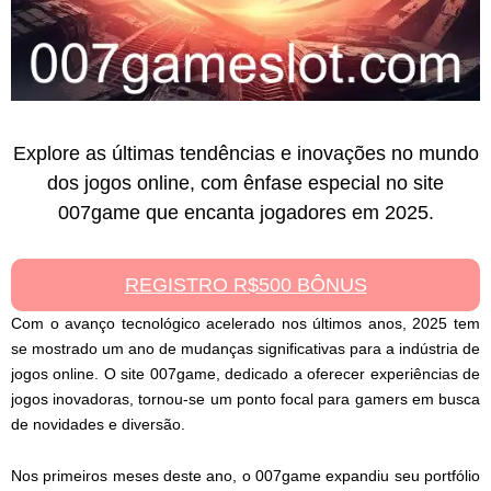
Explore as últimas tendências e inovações no mundo
dos jogos online, com ênfase especial no site
007game que encanta jogadores em 2025.
REGISTRO R$500 BÔNUS
Com o avanço tecnológico acelerado nos últimos anos, 2025 tem
se mostrado um ano de mudanças significativas para a indústria de
jogos online. O site 007game, dedicado a oferecer experiências de
jogos inovadoras, tornou-se um ponto focal para gamers em busca
de novidades e diversão.
Nos primeiros meses deste ano, o 007game expandiu seu portfólio