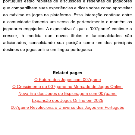
português estão repletas de discussões e resenhas de jogadores
que compartilham suas experiências e dicas sobre como aproveitar
ao máximo os jogos na plataforma. Essa interação contínua entre
a comunidade fomenta um senso de pertencimento e mantém os
jogadores engajados. A expectativa é que o '007game' continue a
crescer, à medida que novos títulos e funcionalidades são
adicionados, consolidando sua posição como um dos principais
destinos de jogos online em língua portuguesa.
Related pages
O Futuro dos Jogos com 007game
O Crescimento do 007game no Mercado de Jogos Online
Nova Era dos Jogos de Espionagem com 007game
Expansão dos Jogos Online em 2025
007game Revoluciona o Universo dos Jogos em Português