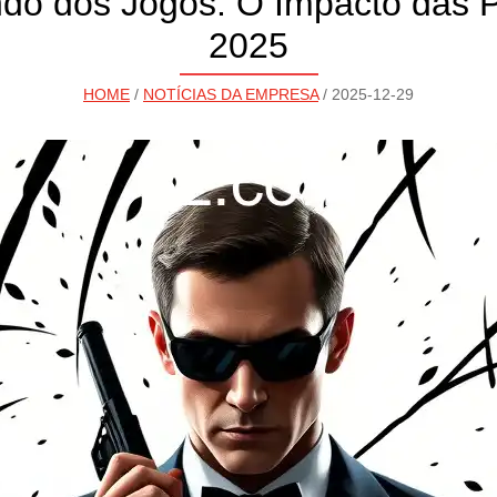
do dos Jogos: O Impacto das 
2025
HOME
/
NOTÍCIAS DA EMPRESA
/ 2025-12-29