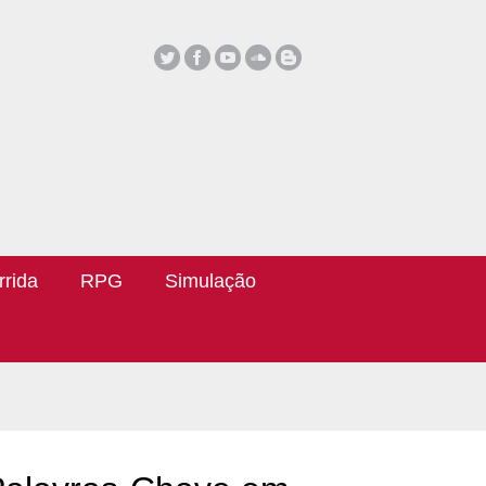
rrida
RPG
Simulação