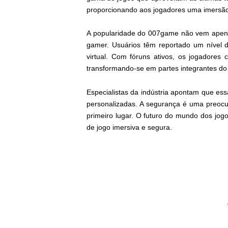
proporcionando aos jogadores uma imersão
A popularidade do 007game não vem apena
gamer. Usuários têm reportado um nível
virtual. Com fóruns ativos, os jogadore
transformando-se em partes integrantes do
Especialistas da indústria apontam que es
personalizadas. A segurança é uma preocu
primeiro lugar. O futuro do mundo dos jog
de jogo imersiva e segura.