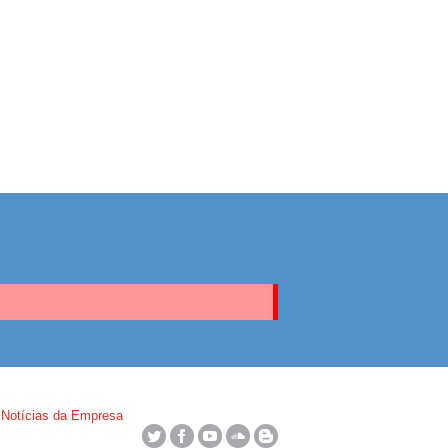
Notícias da Empresa