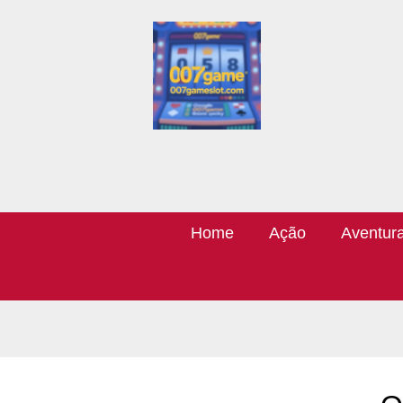
Home
Ação
Aventur