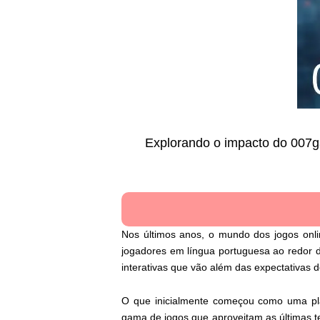
Explorando o impacto do 007g
Nos últimos anos, o mundo dos jogos onl
jogadores em língua portuguesa ao redor 
interativas que vão além das expectativas 
O que inicialmente começou como uma pl
gama de jogos que aproveitam as últimas ten