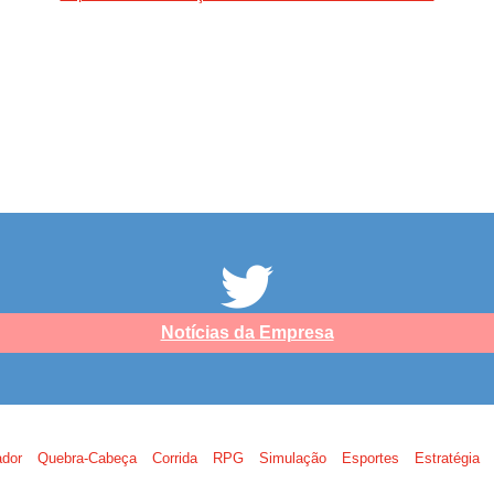
Notícias da Empresa
ador
Quebra-Cabeça
Corrida
RPG
Simulação
Esportes
Estratégia