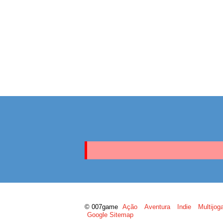
© 007game
Ação
Aventura
Indie
Multijog
Google Sitemap