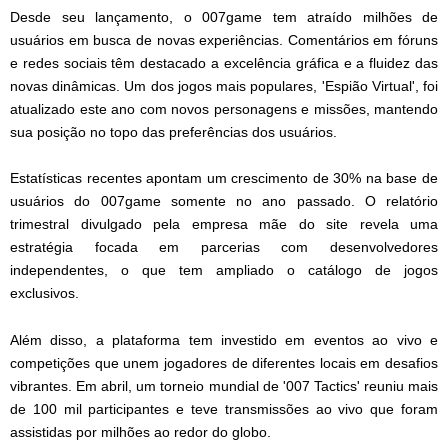
Desde seu lançamento, o 007game tem atraído milhões de
usuários em busca de novas experiências. Comentários em fóruns
e redes sociais têm destacado a excelência gráfica e a fluidez das
novas dinâmicas. Um dos jogos mais populares, 'Espião Virtual', foi
atualizado este ano com novos personagens e missões, mantendo
sua posição no topo das preferências dos usuários.
Estatísticas recentes apontam um crescimento de 30% na base de
usuários do 007game somente no ano passado. O relatório
trimestral divulgado pela empresa mãe do site revela uma
estratégia focada em parcerias com desenvolvedores
independentes, o que tem ampliado o catálogo de jogos
exclusivos.
Além disso, a plataforma tem investido em eventos ao vivo e
competições que unem jogadores de diferentes locais em desafios
vibrantes. Em abril, um torneio mundial de '007 Tactics' reuniu mais
de 100 mil participantes e teve transmissões ao vivo que foram
assistidas por milhões ao redor do globo.