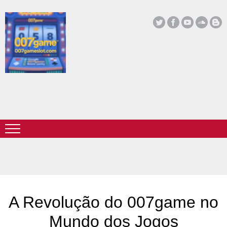
A Revolução do 007game no
Mundo dos Jogos