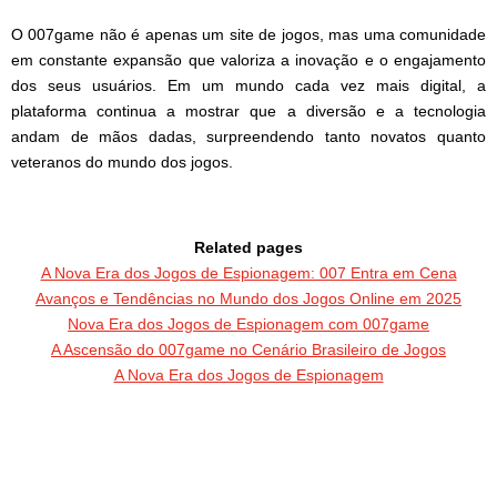
O 007game não é apenas um site de jogos, mas uma comunidade
em constante expansão que valoriza a inovação e o engajamento
dos seus usuários. Em um mundo cada vez mais digital, a
plataforma continua a mostrar que a diversão e a tecnologia
andam de mãos dadas, surpreendendo tanto novatos quanto
veteranos do mundo dos jogos.
Related pages
A Nova Era dos Jogos de Espionagem: 007 Entra em Cena
Avanços e Tendências no Mundo dos Jogos Online em 2025
Nova Era dos Jogos de Espionagem com 007game
A Ascensão do 007game no Cenário Brasileiro de Jogos
A Nova Era dos Jogos de Espionagem