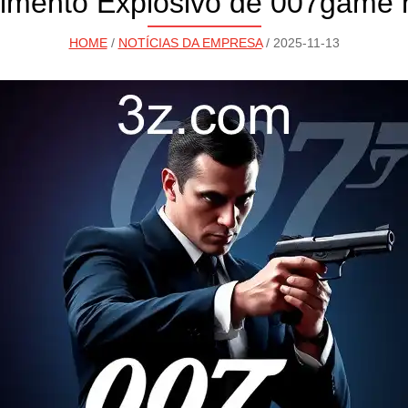
imento Explosivo de 007game n
HOME
/
NOTÍCIAS DA EMPRESA
/ 2025-11-13