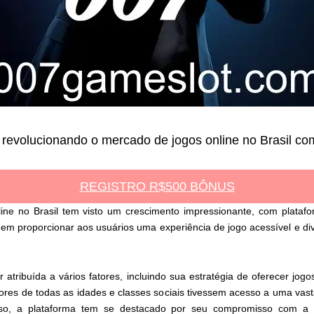
revolucionando o mercado de jogos online no Brasil com
REGISTRO R$500 BÔNUS
line no Brasil tem visto um crescimento impressionante, com plata
m proporcionar aos usuários uma experiência de jogo acessível e div
tribuída a vários fatores, incluindo sua estratégia de oferecer jog
ores de todas as idades e classes sociais tivessem acesso a uma vast
disso, a plataforma tem se destacado por seu compromisso com a