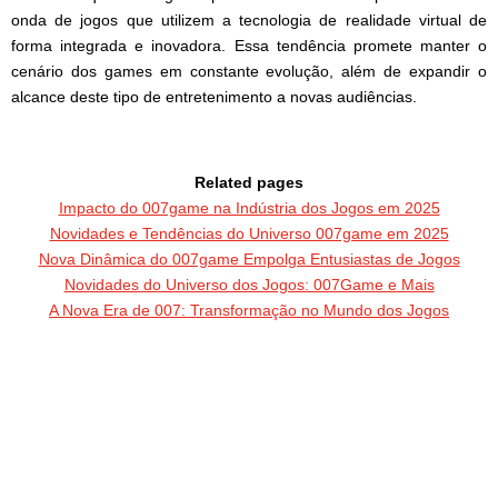
onda de jogos que utilizem a tecnologia de realidade virtual de
forma integrada e inovadora. Essa tendência promete manter o
cenário dos games em constante evolução, além de expandir o
alcance deste tipo de entretenimento a novas audiências.
Related pages
Impacto do 007game na Indústria dos Jogos em 2025
Novidades e Tendências do Universo 007game em 2025
Nova Dinâmica do 007game Empolga Entusiastas de Jogos
Novidades do Universo dos Jogos: 007Game e Mais
A Nova Era de 007: Transformação no Mundo dos Jogos