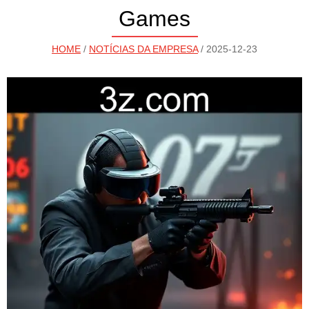
Games
HOME
/
NOTÍCIAS DA EMPRESA
/ 2025-12-23