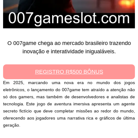
O 007game chega ao mercado brasileiro trazendo
inovação e interatividade inigualáveis.
REGISTRO R$500 BÔNUS
Em 2025, marcando uma nova era no mundo dos jogos
eletrônicos, o lançamento do 007game tem atraído a atenção não
só dos gamers, mas também de desenvolvedores e analistas de
tecnologia. Este jogo de aventura imersiva apresenta um agente
secreto fictício que deve completar missões ao redor do mundo,
oferecendo aos jogadores uma narrativa rica e gráficos de última
geração.